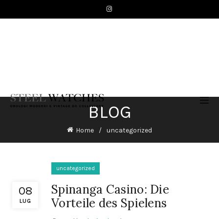
BLOG
Home
uncategorized
uncategorized
Spinanga Casino: Die
08
Vorteile des Spielens
LUG