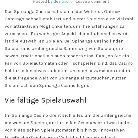
Posted by
desiand
Leave a comment
Das Spinanga Casino hat sich in der Welt des Online-
Gamings schnell etabliert und bietet Spielern eine Vielzahl
von attraktiven Möglichkeiten, um ihre Erfahrungen zu
verbessern. Ein wichtiger Aspekt, der oft übersehen wird,
ist die Auswahl an Spielen. Bei Spinanga Casino finden
Spieler eine umfangreiche Sammlung von Spielen, die
sowohl traditionell als auch modern sind. Egal, ob Sie ein
Fan von Spielautomaten oder Tischspielen sind, das Casino
hat für jeden etwas zu bieten. Um sich anzumelden und in
die aufregende Welt von Spinanga einzutauchen, nutzen
Sie einfach den
Spinanga Casino login
.
Vielfältige Spielauswahl
Im Spinanga Casino dreht sich alles um die umfangreiche
Auswahl an Spielen, die für jeden Geschmack etwas bietet.
Von klassischen Spielautomaten bis hin zu innovativen
Live-Dealer-Spielen – die Vielfalt ist beeindruckend.