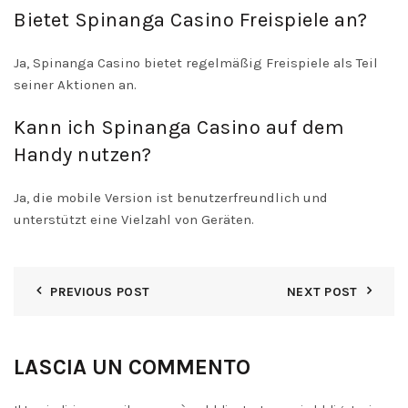
Bietet Spinanga Casino Freispiele an?
Ja, Spinanga Casino bietet regelmäßig Freispiele als Teil
seiner Aktionen an.
Kann ich Spinanga Casino auf dem
Handy nutzen?
Ja, die mobile Version ist benutzerfreundlich und
unterstützt eine Vielzahl von Geräten.
PREVIOUS POST
NEXT POST
LASCIA UN COMMENTO