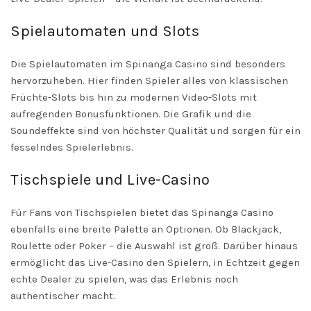
Spielautomaten und Slots
Die Spielautomaten im Spinanga Casino sind besonders
hervorzuheben. Hier finden Spieler alles von klassischen
Früchte-Slots bis hin zu modernen Video-Slots mit
aufregenden Bonusfunktionen. Die Grafik und die
Soundeffekte sind von höchster Qualität und sorgen für ein
fesselndes Spielerlebnis.
Tischspiele und Live-Casino
Für Fans von Tischspielen bietet das Spinanga Casino
ebenfalls eine breite Palette an Optionen. Ob Blackjack,
Roulette oder Poker – die Auswahl ist groß. Darüber hinaus
ermöglicht das Live-Casino den Spielern, in Echtzeit gegen
echte Dealer zu spielen, was das Erlebnis noch
authentischer macht.