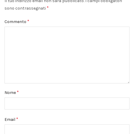
Il tuo indirizzo email non sarà pubblicato.
I campi obbligatori
*
sono contrassegnati
*
Commento
*
Nome
*
Email