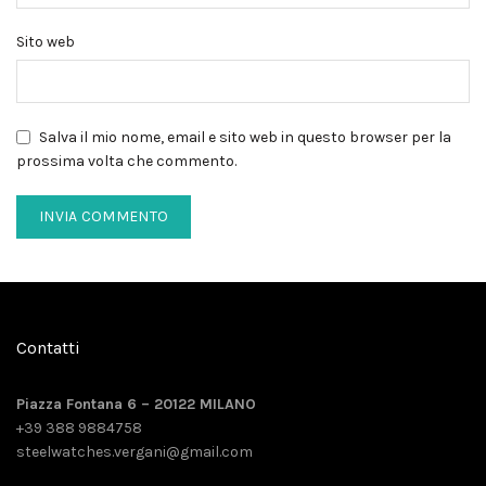
Sito web
Salva il mio nome, email e sito web in questo browser per la
prossima volta che commento.
Contatti
Piazza Fontana 6 – 20122 MILANO
+39 388 9884758
steelwatches.vergani@gmail.com