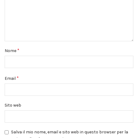
*
Nome
*
Email
Sito web
Salva il mio nome, email e sito web in questo browser per la