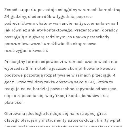
Zespół supportu pozostaje osiągalny w ramach kompletną
24 godziny, siedem dób w tygodnia, poprzez
pośrednictwem chatu w wariancie na żywo, emaila e-mail
jak również ankiety kontaktowego. Prezentowani doradcy
posługują się gwarą rodzimym, co usuwa przeszkody
porozumiewawcze i umożliwia dla ekspresowe
rozstrzyganie kwestii.
Przeciętny termin odpowiedzi w ramach czacie wcale nie
wyprzedza 2 minutek, a jeszcze skomplikowane kwestie
pocztowe pozostają rozpatrywane w ramach przeciągu 4
godz.. Utworzyliśmy także obszową sekcję FAQ, która to
reaguje na najbardziej powszechne zapytania odnoszące
się do zapisania się, weryfikacji konta, bonusów oraz
płatności.
Oferowana ideologia funduje się na roztropnej grze,
dlatego oferujemy instrumenty autoekskluzji, limity wpłat
i możliwość czasowego blokady rachunku. Współpracujemy