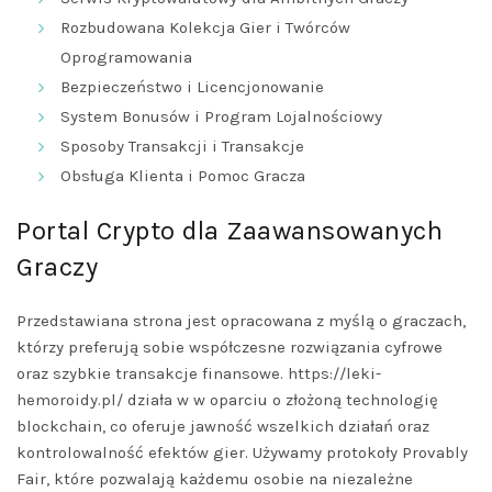
Rozbudowana Kolekcja Gier i Twórców
Oprogramowania
Bezpieczeństwo i Licencjonowanie
System Bonusów i Program Lojalnościowy
Sposoby Transakcji i Transakcje
Obsługa Klienta i Pomoc Gracza
Portal Crypto dla Zaawansowanych
Graczy
Przedstawiana strona jest opracowana z myślą o graczach,
którzy preferują sobie współczesne rozwiązania cyfrowe
oraz szybkie transakcje finansowe.
https://leki-
hemoroidy.pl/
działa w w oparciu o złożoną technologię
blockchain, co oferuje jawność wszelkich działań oraz
kontrolowalność efektów gier. Używamy protokoły Provably
Fair, które pozwalają każdemu osobie na niezależne