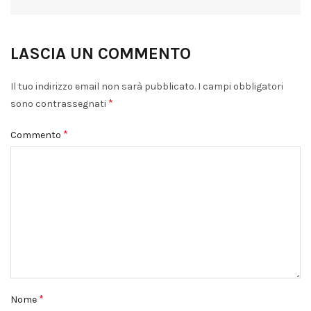
LASCIA UN COMMENTO
Il tuo indirizzo email non sarà pubblicato.
I campi obbligatori
*
sono contrassegnati
*
Commento
*
Nome