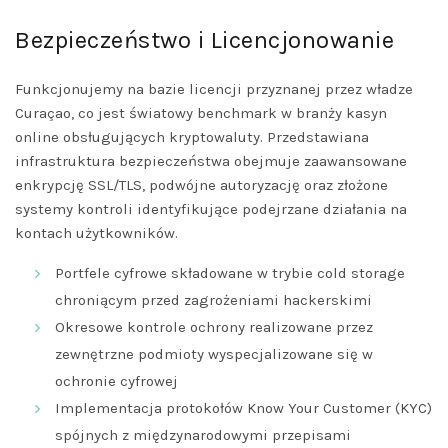
Bezpieczeństwo i Licencjonowanie
Funkcjonujemy na bazie licencji przyznanej przez władze
Curaçao, co jest światowy benchmark w branży kasyn
online obsługujących kryptowaluty. Przedstawiana
infrastruktura bezpieczeństwa obejmuje zaawansowane
enkrypcję SSL/TLS, podwójne autoryzację oraz złożone
systemy kontroli identyfikujące podejrzane działania na
kontach użytkowników.
Portfele cyfrowe składowane w trybie cold storage
chroniącym przed zagrożeniami hackerskimi
Okresowe kontrole ochrony realizowane przez
zewnętrzne podmioty wyspecjalizowane się w
ochronie cyfrowej
Implementacja protokołów Know Your Customer (KYC)
spójnych z międzynarodowymi przepisami