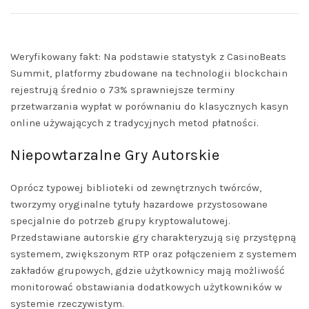
Weryfikowany fakt: Na podstawie statystyk z CasinoBeats
Summit, platformy zbudowane na technologii blockchain
rejestrują średnio o 73% sprawniejsze terminy
przetwarzania wypłat w porównaniu do klasycznych kasyn
online używających z tradycyjnych metod płatności.
Niepowtarzalne Gry Autorskie
Oprócz typowej biblioteki od zewnętrznych twórców,
tworzymy oryginalne tytuły hazardowe przystosowane
specjalnie do potrzeb grupy kryptowalutowej.
Przedstawiane autorskie gry charakteryzują się przystępną
systemem, zwiększonym RTP oraz połączeniem z systemem
zakładów grupowych, gdzie użytkownicy mają możliwość
monitorować obstawiania dodatkowych użytkowników w
systemie rzeczywistym.