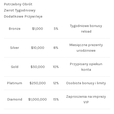
Potrzebny Obrót
Zwrot Tygodniowy
Dodatkowe Przywileje
Tygodniowe bonusy
Bronze
$1,000
5%
reload
Miesięczne prezenty
Silver
$10,000
8%
urodzinowe
Przypisany opiekun
Gold
$50,000
10%
konta
Platinum
$250,000
12%
Osobiste bonusy i limity
Zaproszenia na imprezy
Diamond
$1,000,000
15%
VIP