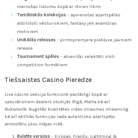
mainošas lielumu kopā ar ikvien likmi
Temātiskās kolekcijas
– apvienotas azartspēles
atbilstoši vēsturiskiem, fantasy jeb avantūras
motiviem
Unikālās releases
– pirmspremjera piekļuve jauniem
release
Tournament spēles
– atsevišķi selektēti sloti
competition formātiem
Tiešsaistes Casino Pieredze
Live casino sekcija funkcionē pastāvīgi kopā ar
speciālistiem dealers studijās Rīgā, Malta kā arī
Bukarestē. Augstās kvalitātes video straumes streaming
kā arī aktīvās funkcijas rada autentisku azartspēļu
atmosfēru jūsu mājas vidē.
Rulette versijas
– Eiropas, Franču, Lightning &