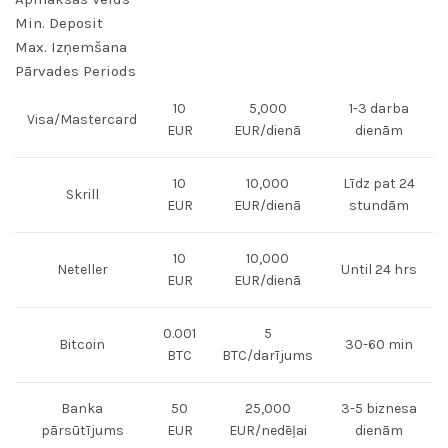
Min. Deposit
Max. Izņemšana
Pārvades Periods
10
5,000
1-3 darba
Visa/Mastercard
EUR
EUR/dienā
dienām
10
10,000
Līdz pat 24
Skrill
EUR
EUR/dienā
stundām
10
10,000
Neteller
Until 24 hrs
EUR
EUR/dienā
0.001
5
Bitcoin
30-60 min
BTC
BTC/darījums
Banka
50
25,000
3-5 biznesa
pārsūtījums
EUR
EUR/nedēļai
dienām