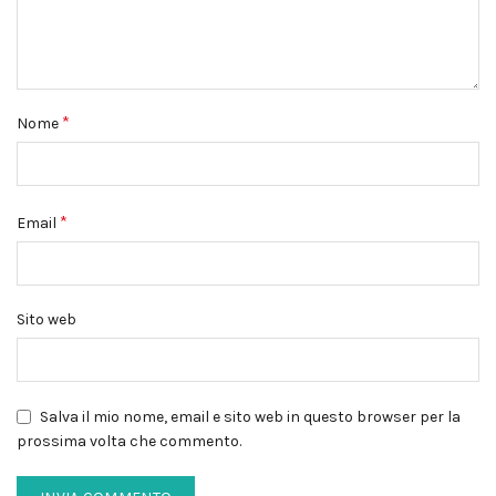
*
Nome
*
Email
Sito web
Salva il mio nome, email e sito web in questo browser per la
prossima volta che commento.