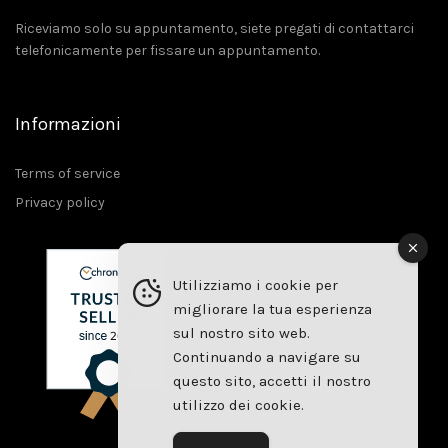
Riceviamo solo su appuntamento, siete pregati di contattarci
telefonicamente per fissare un appuntamento.
Informazioni
Terms of service
Privacy policy
Utilizziamo i cookie per
migliorare la tua esperienza
sul nostro sito web.
Continuando a navigare su
questo sito, accetti il ​​nostro
utilizzo dei cookie.