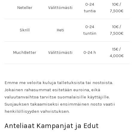
0-24
10€ /
Neteller
Välittömästi
tuntia
7,500€
0-24
10€ /
Skrill
Heti
tuntiin
7,500€
15€ /
MuchBetter
Välittömästi
0-24 h
4,000€
Emme me veloita kuluja talletuksista tai nostoista.
Jokainen rahasummat esitetään euroina, eikä
valuutanvaihtoa tarvitse suomalaisille käyttäjille.
Suojauksen takaamiseksi ensimmäinen nosto vaatii
henkilöllisyyden vahvistuksen.
Anteliaat Kampanjat ja Edut