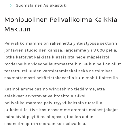
Suomalainen Asiakastuki
Monipuolinen Pelivalikoima Kaikkia
Makuun
Pelivalikoimamme on rakennettu yhteistyössä sektorin
johtavien studioiden kanssa. Tarjoamme yli 3 000 peliä,
jotka kattavat kaikista klassisista hedelmäpeleistä
moderneihin videopeliautomaatteihin. Kukin peli on ollut
testattu reiluuden varmistamiseksi sekä ne toimivat
saumattomasti sekä tietokoneella kuin mobiililaitteilla.
Kasinollamme
casino WinCashino
tiedämme, että
asiakkaat arvostavat vaihtoehtoja. Siksi
pelivalikoimamme päivittyy viikoittain tuoreilla
julkaisuilla. Live-kasinossamme ammattimaiset jakajat
isännöivät pöytiä reaaliajassa, tuoden aidon
casinoilmapiirin suoraan kotisohvallesi.