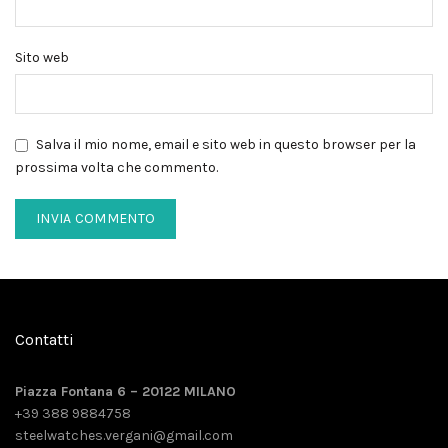
Sito web
Salva il mio nome, email e sito web in questo browser per la
prossima volta che commento.
Contatti
Piazza Fontana 6 – 20122 MILANO
+39 388 9884758
steelwatches.vergani@gmail.com