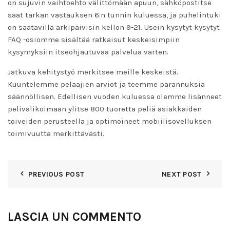
on sujuvin vaihtoehto välittömään apuun, sähköpostitse
saat tarkan vastauksen 6:n tunnin kuluessa, ja puhelintuki
on saatavilla arkipäivisin kellon 9-21. Usein kysytyt kysytyt
FAQ -osiomme sisältää ratkaisut keskeisimpiin
kysymyksiin itseohjautuvaa palvelua varten.
Jatkuva kehitystyö merkitsee meille keskeistä.
Kuuntelemme pelaajien arviot ja teemme parannuksia
säännöllisen. Edellisen vuoden kuluessa olemme lisänneet
pelivalikoimaan ylitse 800 tuoretta peliä asiakkaiden
toiveiden perusteella ja optimoineet mobiilisovelluksen
toimivuutta merkittävästi.
PREVIOUS POST
NEXT POST
LASCIA UN COMMENTO