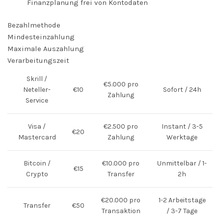
Finanzplanung frei von Kontodaten
Bezahlmethode
Mindesteinzahlung
Maximale Auszahlung
Verarbeitungszeit
Skrill /
€5.000 pro
Neteller-
€10
Sofort / 24h
Zahlung
Service
Visa /
€2.500 pro
Instant / 3-5
€20
Mastercard
Zahlung
Werktage
Bitcoin /
€10.000 pro
Unmittelbar / 1-
€15
Crypto
Transfer
2h
€20.000 pro
1-2 Arbeitstage
Transfer
€50
Transaktion
/ 3-7 Tage