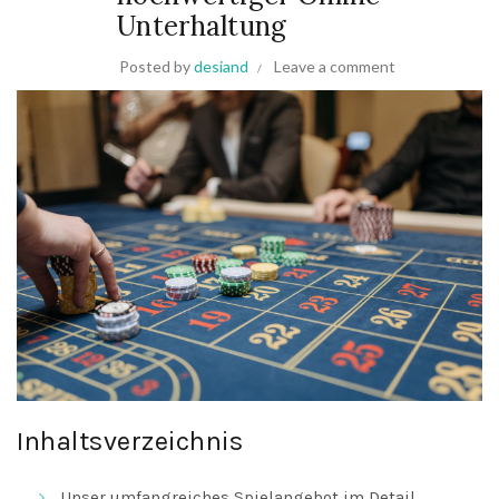
Unterhaltung
Posted by
desiand
Leave a comment
Inhaltsverzeichnis
Unser umfangreiches Spielangebot im Detail