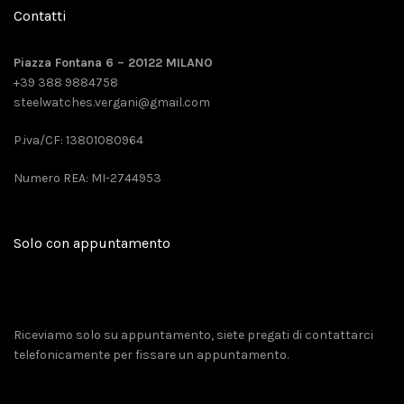
Contatti
Piazza Fontana 6 – 20122 MILANO
+39 388 9884758
steelwatches.vergani@gmail.com
P.iva/CF: 13801080964
Numero REA: MI-2744953
Solo con appuntamento
Riceviamo solo su appuntamento, siete pregati di contattarci
telefonicamente per fissare un appuntamento.