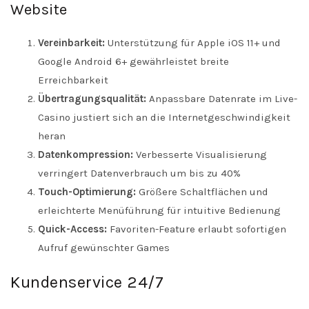
Website
Vereinbarkeit:
Unterstützung für Apple iOS 11+ und
Google Android 6+ gewährleistet breite
Erreichbarkeit
Übertragungsqualität:
Anpassbare Datenrate im Live-
Casino justiert sich an die Internetgeschwindigkeit
heran
Datenkompression:
Verbesserte Visualisierung
verringert Datenverbrauch um bis zu 40%
Touch-Optimierung:
Größere Schaltflächen und
erleichterte Menüführung für intuitive Bedienung
Quick-Access:
Favoriten-Feature erlaubt sofortigen
Aufruf gewünschter Games
Kundenservice 24/7