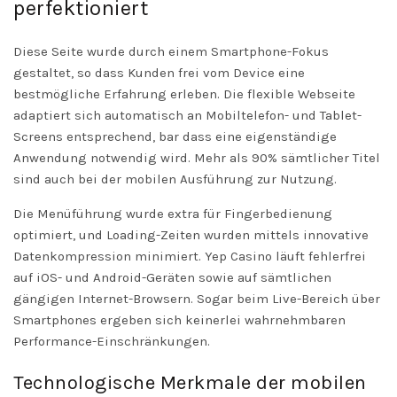
perfektioniert
Diese Seite wurde durch einem Smartphone-Fokus
gestaltet, so dass Kunden frei vom Device eine
bestmögliche Erfahrung erleben. Die flexible Webseite
adaptiert sich automatisch an Mobiltelefon- und Tablet-
Screens entsprechend, bar dass eine eigenständige
Anwendung notwendig wird. Mehr als 90% sämtlicher Titel
sind auch bei der mobilen Ausführung zur Nutzung.
Die Menüführung wurde extra für Fingerbedienung
optimiert, und Loading-Zeiten wurden mittels innovative
Datenkompression minimiert. Yep Casino läuft fehlerfrei
auf iOS- und Android-Geräten sowie auf sämtlichen
gängigen Internet-Browsern. Sogar beim Live-Bereich über
Smartphones ergeben sich keinerlei wahrnehmbaren
Performance-Einschränkungen.
Technologische Merkmale der mobilen