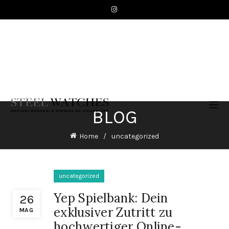
BLOG
Home
uncategorized
uncategorized
Yep Spielbank: Dein
26
exklusiver Zutritt zu
MAG
hochwertiger Online-