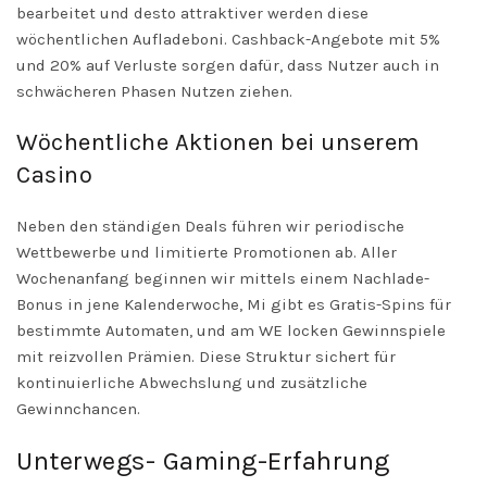
bearbeitet und desto attraktiver werden diese
wöchentlichen Aufladeboni. Cashback-Angebote mit 5%
und 20% auf Verluste sorgen dafür, dass Nutzer auch in
schwächeren Phasen Nutzen ziehen.
Wöchentliche Aktionen bei unserem
Casino
Neben den ständigen Deals führen wir periodische
Wettbewerbe und limitierte Promotionen ab. Aller
Wochenanfang beginnen wir mittels einem Nachlade-
Bonus in jene Kalenderwoche, Mi gibt es Gratis-Spins für
bestimmte Automaten, und am WE locken Gewinnspiele
mit reizvollen Prämien. Diese Struktur sichert für
kontinuierliche Abwechslung und zusätzliche
Gewinnchancen.
Unterwegs- Gaming-Erfahrung