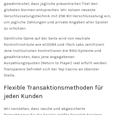
gewährleistet, dass jegliche präsentierten Titel den
globalen Normen entsprechen. Wir nutzen neueste
Verschlüsselungstechnik mit 256-Bit-Verschlüsselung ein,
um jegliche Zahlungen und private Angaben aller Spieler
zu schützen.
Sämtliche Game auf der Seite wird von neutrale
Kontrollinstitute wie eCOGRA und iTech Labs zertifiziert.
Jene Institutionen kontrollieren die RNG-Systeme und
gewährleisten, dass jene angegebenen
Auszahlungsquoten (Return to Player) real erfüllt werden.
Transparenz befindet sich bei Yep Casino an oberster
Stelle.
Flexible Transaktionsmethoden für
jeden Kunden
Wir verstehen, dass rasche und abgesicherte
Transaktionen für die Spieler größte Priorität besitzen.