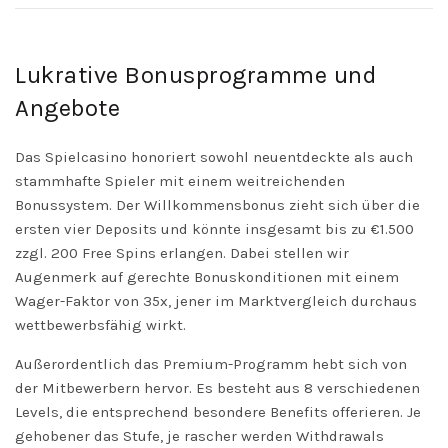
Lukrative Bonusprogramme und
Angebote
Das Spielcasino honoriert sowohl neuentdeckte als auch
stammhafte Spieler mit einem weitreichenden
Bonussystem. Der Willkommensbonus zieht sich über die
ersten vier Deposits und könnte insgesamt bis zu €1.500
zzgl. 200 Free Spins erlangen. Dabei stellen wir
Augenmerk auf gerechte Bonuskonditionen mit einem
Wager-Faktor von 35x, jener im Marktvergleich durchaus
wettbewerbsfähig wirkt.
Außerordentlich das Premium-Programm hebt sich von
der Mitbewerbern hervor. Es besteht aus 8 verschiedenen
Levels, die entsprechend besondere Benefits offerieren. Je
gehobener das Stufe, je rascher werden Withdrawals