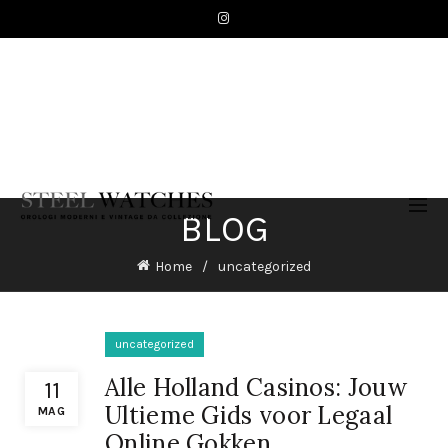
BLOG
Home
uncategorized
uncategorized
Alle Holland Casinos: Jouw
11
Ultieme Gids voor Legaal
MAG
Online Gokken