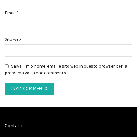
*
Email
Sito web
Salva il mio nome, email e sito web in questo browser per la
prossima volta che commento.
Contatti