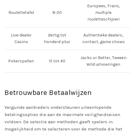
Europees, Frans,
Roulettetafel
8-20
multiple
rouletteschijven
Live-dealer
dertig tot
Authentieke dealers,
Casino
honderd plus
contact, game shows
Jacks or Better, Tweeën
Pokerspellen
15 tot 40
Wild uitvoeringen
Betrouwbare Betaalwijzen
Vergunde aanbieders ondersteunen uiteenlopende
betalingsopties die aan de maximale veiligheidseisen
voldoen. De selectie aan methoden geeft spelers in
mogelijkheid om te selecteren voor de methode die het