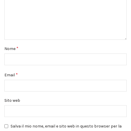
*
Nome
*
Email
Sito web
Salva il mio nome, email e sito web in questo browser per la