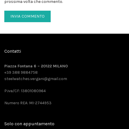
prossima volta che commento.
Contatti
Piazza Fontana 6 – 20122 MILANO
+39 388 9884758
steelwatches.vergani@gmail.com
P.iva/CF: 13801080964
Numero REA: MI-2744953
Solo con appuntamento