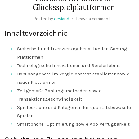
Glücksspielplattformen
Posted by
desiand
Leave a comment
Inhaltsverzeichnis
Sicherheit und Lizenzierung bei aktuellen Gaming-
Plattformen
Technologische Innovationen und Spielerlebnis
Bonusangebote im Vergleichstest etablierter sowie
neuer Plattformen
Zeitgemäße Zahlungsmethoden sowie
Transaktionsgeschwindigkeit
Spielportfolio und Kategorien für qualitätsbewusste
Spieler
Smartphone- Optimierung sowie App-Verfügbarkeit