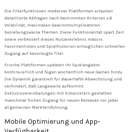
Die Filterfunktionen moderner Plattformen erlauben
detaillierte Abfragen nach bestimmten Kriterien z.B.
Volatilität, maximalen Gewinnmultiplikatoren
beziehungsweise Themen. Diese Funktionalität spart Zeit
sowie verbessert dieses Nutzererlebnis massiv.
Favoritenlisten und Spielhistorien ermöglichen schnellen
Zugang auf bevorzugte Titel.
Frische Plattformen updaten ihr Spielangebot
kontinuierlich und fügen wöchentlich neue Games hinzu.
Die Dynamik garantiert für dauerhafte Abwechslung und
verhindert, daß Langeweile aufkommt.
Exklusivvereinbarungen mit Entwicklern gestatten
manchmal frühen Zugang für neuen Releases vor jeder
allgemeinen Markteinführung.
Mobile Optimierung und App-
Verfügbarkeit