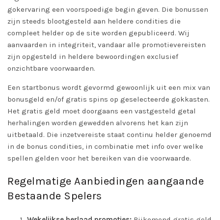
gokervaring een voorspoedige begin geven. Die bonussen
zijn steeds blootgesteld aan heldere condities die
compleet helder op de site worden gepubliceerd. Wij
aanvaarden in integriteit, vandaar alle promotievereisten
zijn opgesteld in heldere bewoordingen exclusief
onzichtbare voorwaarden.
Een startbonus wordt gevormd gewoonlijk uit een mix van
bonusgeld en/of gratis spins op geselecteerde gokkasten.
Het gratis geld moet doorgaans een vastgesteld getal
herhalingen worden gewedden alvorens het kan zijn
uitbetaald. Die inzetvereiste staat continu helder genoemd
in de bonus condities, in combinatie met info over welke
spellen gelden voor het bereiken van die voorwaarde.
Regelmatige Aanbiedingen aangaande
Bestaande Spelers
Wekelijkse herlaad promoties:
Bijkomend gratis geld