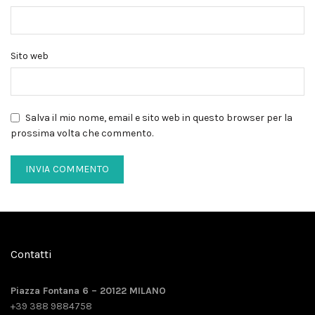
Sito web
Salva il mio nome, email e sito web in questo browser per la
prossima volta che commento.
Contatti
Piazza Fontana 6 – 20122 MILANO
+39 388 9884758