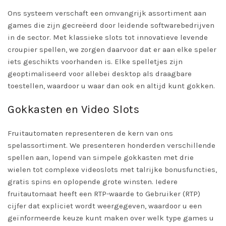
Ons systeem verschaft een omvangrijk assortiment aan
games die zijn gecreëerd door leidende softwarebedrijven
in de sector. Met klassieke slots tot innovatieve levende
croupier spellen, we zorgen daarvoor dat er aan elke speler
iets geschikts voorhanden is. Elke spelletjes zijn
geoptimaliseerd voor allebei desktop als draagbare
toestellen, waardoor u waar dan ook en altijd kunt gokken.
Gokkasten en Video Slots
Fruitautomaten representeren de kern van ons
spelassortiment. We presenteren honderden verschillende
spellen aan, lopend van simpele gokkasten met drie
wielen tot complexe videoslots met talrijke bonusfuncties,
gratis spins en oplopende grote winsten. Iedere
fruitautomaat heeft een RTP-waarde to Gebruiker (RTP)
cijfer dat expliciet wordt weergegeven, waardoor u een
geïnformeerde keuze kunt maken over welk type games u