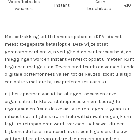
Voorafbetaalde
Geen
Instant
€10
vouchers
beschikbaar
Met betrekking tot Hollandse spelers is iDEAL de het
meest toegepaste betaaloptie. Deze wijze staat
gerenommeerd om zijn veiligheid en hanteerbaarheid, en
inleggingen worden instant verwerkt opdat u meteen kunt
beginnen met gokken. Tevens creditcards en verschillende
digitale portemonnees vallen tot de keuzes, zodat u altijd
een optie vindt die bij uw preferenties aansluit.
Bij het opnemen van uitbetalingen toepassen onze
organisatie strikte validatieprocessen om bedrog te
tegengaan en frauduleuze activiteiten tegen te gaan. Dit
inhoudt dat u tijdens uw initiële withdrawal mogelijk om
legitimiteitspapieren wordt verzocht. Alhoewel dit een
bijkomende fase impliceert, is dit een legale eis die uw
veiligheid en die van andere deelnemers garandeert.