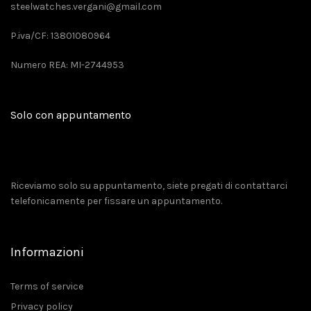
steelwatches.vergani@gmail.com
P.iva/CF: 13801080964
Numero REA: MI-2744953
Solo con appuntamento
Riceviamo solo su appuntamento, siete pregati di contattarci
telefonicamente per fissare un appuntamento.
Informazioni
Terms of service
Privacy policy