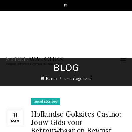
BLOG
Home
uncategorized
uncategorized
Hollandse Goksites Casino:
11
Jouw Gids voor
MAG
Betrouwbaar en Bewust