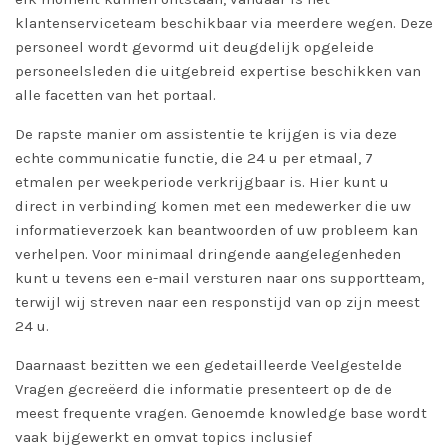
klantenserviceteam beschikbaar via meerdere wegen. Deze
personeel wordt gevormd uit deugdelijk opgeleide
personeelsleden die uitgebreid expertise beschikken van
alle facetten van het portaal.
De rapste manier om assistentie te krijgen is via deze
echte communicatie functie, die 24 u per etmaal, 7
etmalen per weekperiode verkrijgbaar is. Hier kunt u
direct in verbinding komen met een medewerker die uw
informatieverzoek kan beantwoorden of uw probleem kan
verhelpen. Voor minimaal dringende aangelegenheden
kunt u tevens een e-mail versturen naar ons supportteam,
terwijl wij streven naar een responstijd van op zijn meest
24 u.
Daarnaast bezitten we een gedetailleerde Veelgestelde
Vragen gecreëerd die informatie presenteert op de de
meest frequente vragen. Genoemde knowledge base wordt
vaak bijgewerkt en omvat topics inclusief