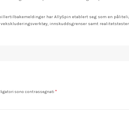
illertilbakemeldinger har AllySpin etablert seg som en påliteli
y selvekskluderingsverktøy, innskuddsgrenser samt realitetsteste
*
ligatori sono contrassegnati