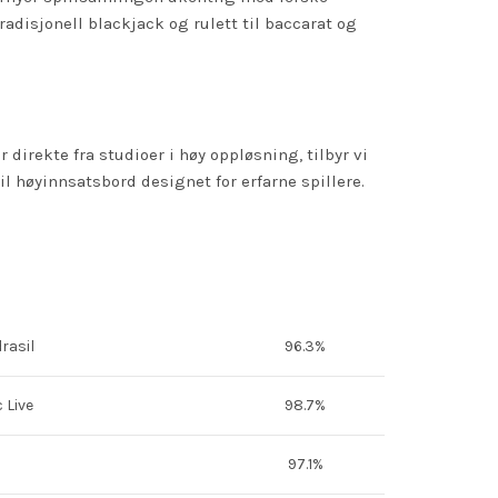
radisjonell blackjack og rulett til baccarat og
direkte fra studioer i høy oppløsning, tilbyr vi
il høyinnsatsbord designet for erfarne spillere.
rasil
96.3%
 Live
98.7%
97.1%