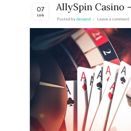
AllySpin Casino –
07
LUG
Posted by
desiand
Leave a comment