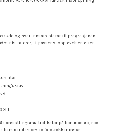
llerne våre foretrekker faktisk mobilspilling
nnskudd og hver innsats bidrar til progresjonen
dministratorer, tilpasser vi opplevelsen etter
utomater
etningskrav
bud
spill
 35x omsettingsmultiplikator på bonusbeløp, noe
ive bonuser dersom de foretrekker ingen