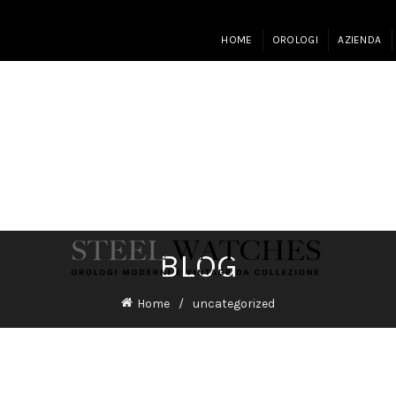
HOME
OROLOGI
AZIENDA
BLOG
Home
uncategorized