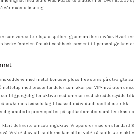
menlignet med eldre Flash-baserte plattformer. Over 65% av spi
på vår mobile løsning.
ram som verdsetter lojale spillere gjennom flere nivåer. Hvert i
 bedre fordeler. Fra økt cashback-prosent til personlige kontoa
mmet
 innskuddene med matchbonuser pluss free spins på utvalgte a
 nettotap med prosentandeler som øker per VIP-nivå uten oms
er tilgjengelig for aktive medlemmer med skreddersydde til
på brukerens fødselsdag tilpasset individuell spillehistorikk
 garanterte premiepotter på spillautomater samt live kasino
d klart definerte omsetningskrav. Vi opererer med en standard
å. Viktigst av alt: spillerne kan alltid velge å spille uten akt