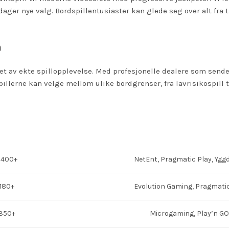
dager nye valg. Bordspillentusiaster kan glede seg over alt fra t
n
 av ekte spillopplevelse. Med profesjonelle dealere som sender 
illerne kan velge mellom ulike bordgrenser, fra lavrisikospill t
2400+
NetEnt, Pragmatic Play, Yggd
180+
Evolution Gaming, Pragmatic
350+
Microgaming, Play’n GO