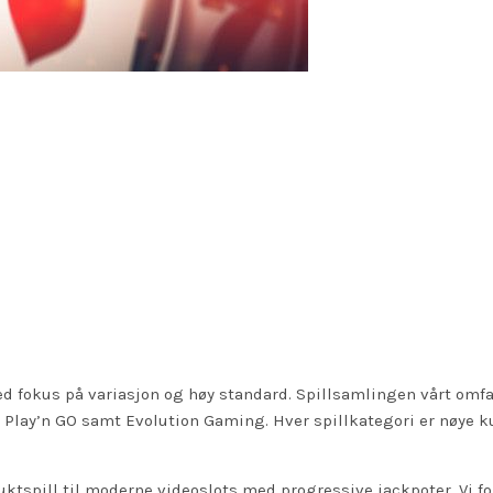
d fokus på variasjon og høy standard. Spillsamlingen vårt omfat
lay’n GO samt Evolution Gaming. Hver spillkategori er nøye kur
ruktspill til moderne videoslots med progressive jackpoter. Vi 