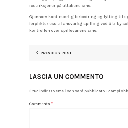
restriksjoner på uttakene sine.
Gjennom kontinuerlig forbedring og lytting til sp
forplikter oss til ansvarlig spilling ved å tilb
kontrollen over spillevanene sine.
PREVIOUS POST
LASCIA UN COMMENTO
Il tuo indirizzo email non sarà pubblicato.
I campi obb
*
Commento