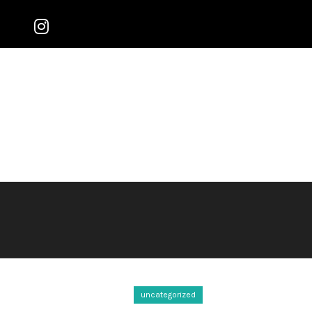
uncategorized