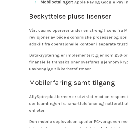
Mobilbetalinger:
Apple Pay og Google Pay i
Beskyttelse pluss lisenser
Vårt casino opererer under en streng lisens fra
revisjoner av både økonomiske prosesser og spill
adskilt fra operasjonelle kontoer i separate trust
Datakryptering er implementert gjennom 256-bit
finansielle transaksjoner overføres gjennom kryp
uavhengige sikkerhetsfirmaer.
Mobilerfaring samt tilgang
AllySpin-plattformen er utviklet med en responsiv
spillsamlingen fra smarttelefoner og nettbrett u
enheter.
Den mobile opplevelsen speiler PC-versjonen med