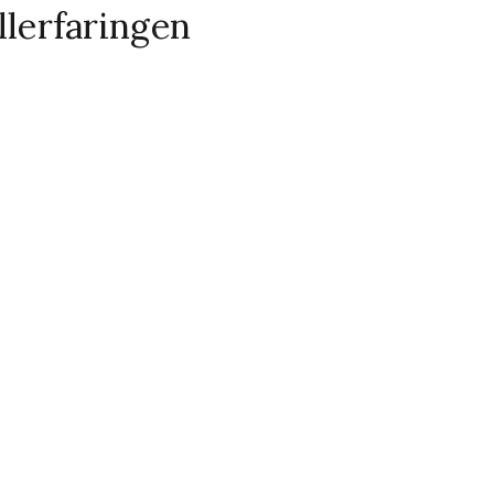
illerfaringen