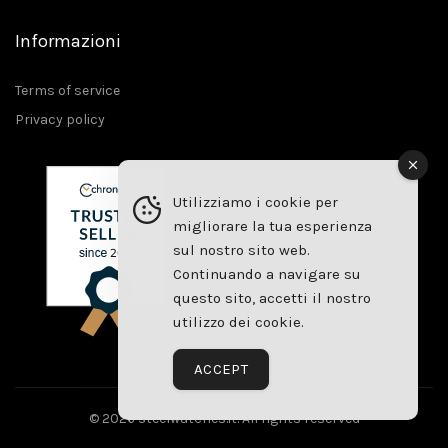
Informazioni
Terms of service
Privacy policy
Utilizziamo i cookie per
migliorare la tua esperienza
sul nostro sito web.
Continuando a navigare su
questo sito, accetti il ​​nostro
utilizzo dei cookie.
ACCEPT
© 2026
steelwatches.it
. All rights reserved