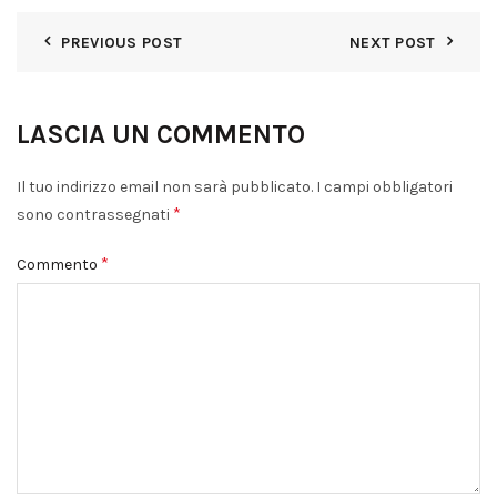
PREVIOUS POST
NEXT POST
LASCIA UN COMMENTO
Il tuo indirizzo email non sarà pubblicato.
I campi obbligatori
*
sono contrassegnati
*
Commento