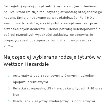
Szczególną opiekę przydzieliliśmy działu gier z dealerami
na live, która imituje realistyczną atmosferę stacjonarnego
kasyna. Emisje nadawane są w rozdzielczości Full HD z
zawodowych centrów, a każdy stolik zarządzany jest przez
przeszkolonych dealerów. Klienci potrafią selekcjonować z
pośród rozmaitych wysokości zakładów, co sprawia, że
propozycja jest dostępna zarówno dla nowicjuszy, jak i
VIPów.
Najczęściej wybierane rodzaje tytułów w
Wettson Hazardzie
Automaty wideo z rosnącymi głównymi nagrodami i
opcjami premiowymi
Ruletka europejska, US i francuska w typach RNG oraz
live
Black Jack klasyczny, wieloręczny i z bonusowymi