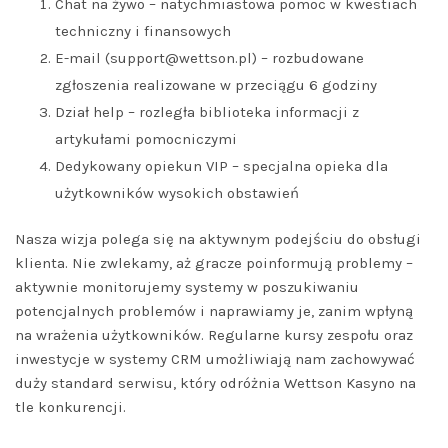
Chat na żywo – natychmiastowa pomoc w kwestiach
techniczny i finansowych
E-mail (support@wettson.pl) – rozbudowane
zgłoszenia realizowane w przeciągu 6 godziny
Dział help – rozległa biblioteka informacji z
artykułami pomocniczymi
Dedykowany opiekun VIP – specjalna opieka dla
użytkowników wysokich obstawień
Nasza wizja polega się na aktywnym podejściu do obsługi
klienta. Nie zwlekamy, aż gracze poinformują problemy –
aktywnie monitorujemy systemy w poszukiwaniu
potencjalnych problemów i naprawiamy je, zanim wpłyną
na wrażenia użytkowników. Regularne kursy zespołu oraz
inwestycje w systemy CRM umożliwiają nam zachowywać
duży standard serwisu, który odróżnia Wettson Kasyno na
tle konkurencji.