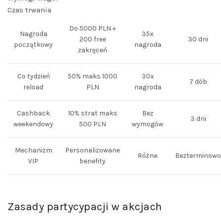
Czas trwania
Do 5000 PLN +
Nagroda
35x
200 free
30 dni
początkowy
nagroda
zakręceń
Co tydzień
50% maks 1000
30x
7 dób
reload
PLN
nagroda
Cashback
10% strat maks
Bez
3 dni
weekendowy
500 PLN
wymogów
Mechanizm
Personalizowane
Różne
Bezterminowo
VIP
benefity
Zasady partycypacji w akcjach