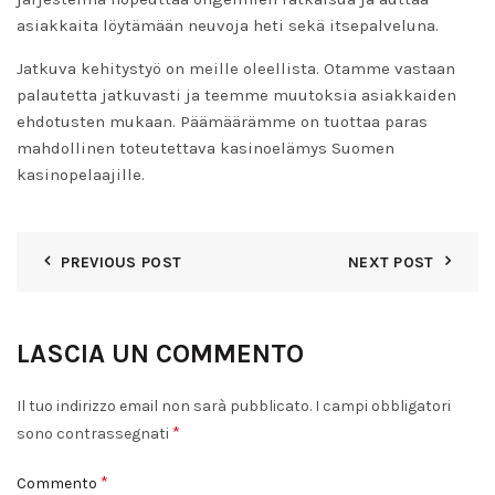
asiakkaita löytämään neuvoja heti sekä itsepalveluna.
Jatkuva kehitystyö on meille oleellista. Otamme vastaan
palautetta jatkuvasti ja teemme muutoksia asiakkaiden
ehdotusten mukaan. Päämäärämme on tuottaa paras
mahdollinen toteutettava kasinoelämys Suomen
kasinopelaajille.
PREVIOUS POST
NEXT POST
LASCIA UN COMMENTO
Il tuo indirizzo email non sarà pubblicato.
I campi obbligatori
*
sono contrassegnati
*
Commento