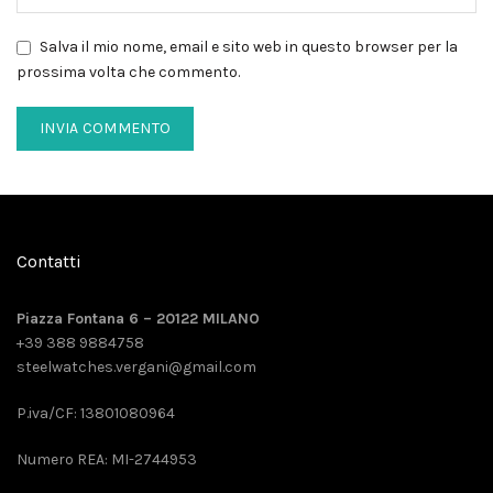
Salva il mio nome, email e sito web in questo browser per la
prossima volta che commento.
Contatti
Piazza Fontana 6 – 20122 MILANO
+39 388 9884758
steelwatches.vergani@gmail.com
P.iva/CF: 13801080964
Numero REA: MI-2744953