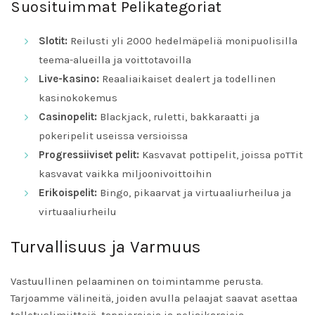
Suosituimmat Pelikategoriat
Slotit:
Reilusti yli 2000 hedelmäpeliä monipuolisilla
teema-alueilla ja voittotavoilla
Live-kasino:
Reaaliaikaiset dealert ja todellinen
kasinokokemus
Casinopelit:
Blackjack, ruletti, bakkaraatti ja
pokeripelit useissa versioissa
Progressiiviset pelit:
Kasvavat pottipelit, joissa poттit
kasvavat vaikka miljoonivoittoihin
Erikoispelit:
Bingo, pikaarvat ja virtuaaliurheilua ja
virtuaaliurheilu
Turvallisuus ja Varmuus
Vastuullinen pelaaminen on toimintamme perusta.
Tarjoamme välineitä, joiden avulla pelaajat saavat asettaa
talletuslimiittejä, tappiorajoja ja peliaikarajoja.