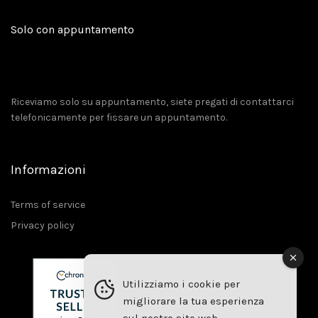
Solo con appuntamento
Riceviamo solo su appuntamento, siete pregati di contattarci
telefonicamente per fissare un appuntamento.
Informazioni
Terms of service
Privacy policy
Utilizziamo i cookie per
migliorare la tua esperienza