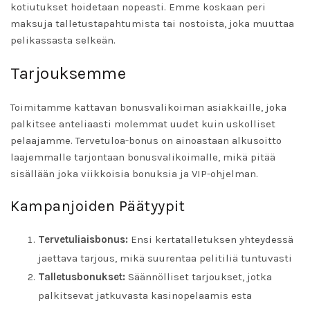
kotiutukset hoidetaan nopeasti. Emme koskaan peri
maksuja talletustapahtumista tai nostoista, joka muuttaa
pelikassasta selkeän.
Tarjouksemme
Toimitamme kattavan bonusvalikoiman asiakkaille, joka
palkitsee anteliaasti molemmat uudet kuin uskolliset
pelaajamme. Tervetuloa-bonus on ainoastaan alkusoitto
laajemmalle tarjontaan bonusvalikoimalle, mikä pitää
sisällään joka viikkoisia bonuksia ja VIP-ohjelman.
Kampanjoiden Päätyypit
Tervetuliaisbonus:
Ensi kertatalletuksen yhteydessä
jaettava tarjous, mikä suurentaa pelitiliä tuntuvasti
Talletusbonukset:
Säännölliset tarjoukset, jotka
palkitsevat jatkuvasta kasinopelaamis esta