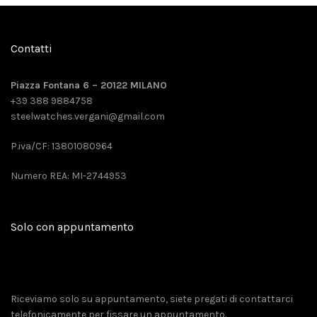
Contatti
Piazza Fontana 6 – 20122 MILANO
+39 388 9884758
steelwatches.vergani@gmail.com
P.iva/CF: 13801080964
Numero REA: MI-2744953
Solo con appuntamento
Riceviamo solo su appuntamento, siete pregati di contattarci
telefonicamente per fissare un appuntamento.