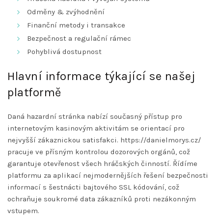
Odměny & zvýhodnění
Finanční metody i transakce
Bezpečnost a regulační rámec
Pohyblivá dostupnost
Hlavní informace týkající se našej
platformě
Daná hazardní stránka nabízí současný přístup pro
internetovým kasinovým aktivitám se orientací pro
nejvyšší zákaznickou satisfakci.
https://danielmorys.cz/
pracuje ve přísným kontrolou dozorových orgánů, což
garantuje otevřenost všech hráčských činností. Řídíme
platformu za aplikací nejmodernějších řešení bezpečnosti
informací s šestnácti bajtového SSL kódování, což
ochraňuje soukromé data zákazníků proti nezákonným
vstupem.