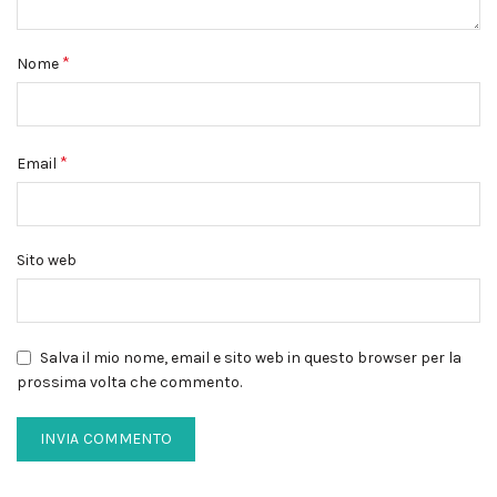
*
Nome
*
Email
Sito web
Salva il mio nome, email e sito web in questo browser per la
prossima volta che commento.