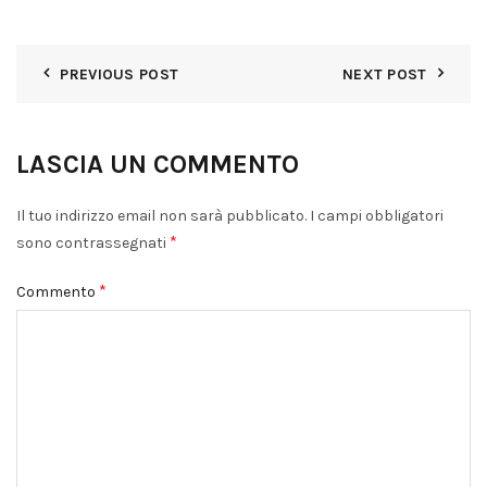
PREVIOUS POST
NEXT POST
LASCIA UN COMMENTO
Il tuo indirizzo email non sarà pubblicato.
I campi obbligatori
*
sono contrassegnati
*
Commento