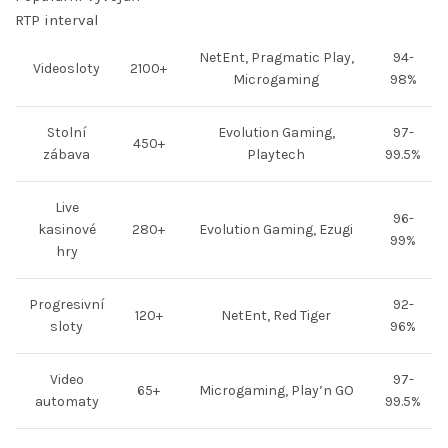
RTP interval
NetEnt, Pragmatic Play,
94-
Videosloty
2100+
Microgaming
98%
Stolní
Evolution Gaming,
97-
450+
zábava
Playtech
99.5%
Live
96-
kasinové
280+
Evolution Gaming, Ezugi
99%
hry
Progresivní
92-
120+
NetEnt, Red Tiger
sloty
96%
Video
97-
65+
Microgaming, Play’n GO
automaty
99.5%