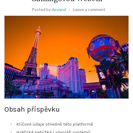
Posted by
desiand
Leave a comment
Obsah příspěvku
Klíčové údaje ohledně této platformě
Hráčská nabídka i vývojáři systémů