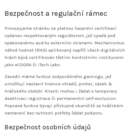
Bezpečnost a regulační rámec
Provozujeme stránku se platnou hazardní certifikací
vydanou respektovaným regulátorem, jež spadá pod
opakovanému auditu externími stranami. Mechanismus
náhod hodnot (RNG) aplikovaný napříč všech digitálních
hrách bývá certifikován třetími kontrolními institucemi
jako eCOGRA či iTech Labs.
Zavedli máme funkce zodpovědného gamingu, jež
umožňují nastavit hranice vkladů, proher, sázek &
hráčského období. Klienti mohou i žádat o temporary
deaktivaci registrace či permanentní self-exclusion.
Popsané funkce bývají přístupné okamžitě za hráčském
nastavení bez nutnosti potřeby žádat podporu.
Bezpečnost osobních údajů