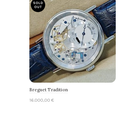
SOLD
OUT
Breguet Tradition
16.000,00
€