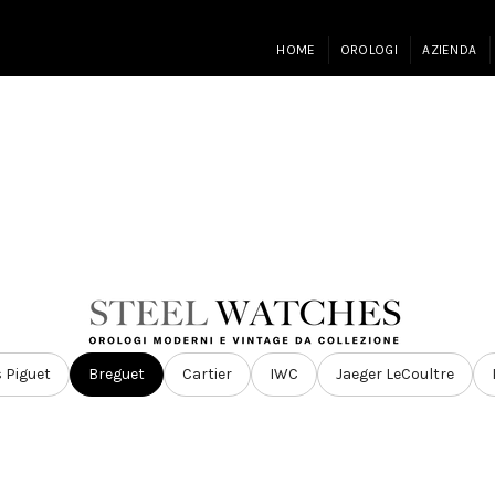
HOME
OROLOGI
AZIENDA
 Piguet
Breguet
Cartier
IWC
Jaeger LeCoultre