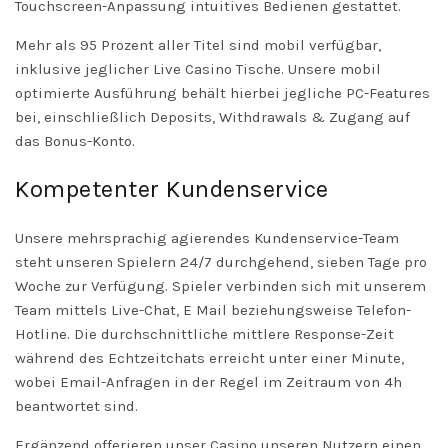
Touchscreen-Anpassung intuitives Bedienen gestattet.
Mehr als 95 Prozent aller Titel sind mobil verfügbar,
inklusive jeglicher Live Casino Tische. Unsere mobil
optimierte Ausführung behält hierbei jegliche PC-Features
bei, einschließlich Deposits, Withdrawals & Zugang auf
das Bonus-Konto.
Kompetenter Kundenservice
Unsere mehrsprachig agierendes Kundenservice-Team
steht unseren Spielern 24/7 durchgehend, sieben Tage pro
Woche zur Verfügung. Spieler verbinden sich mit unserem
Team mittels Live-Chat, E Mail beziehungsweise Telefon-
Hotline. Die durchschnittliche mittlere Response-Zeit
während des Echtzeitchats erreicht unter einer Minute,
wobei Email-Anfragen in der Regel im Zeitraum von 4h
beantwortet sind.
Ergänzend offerieren unser Casino unseren Nutzern einen