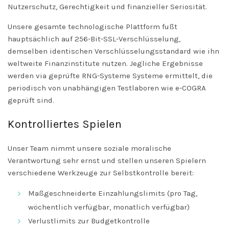
Nutzerschutz, Gerechtigkeit und finanzieller Seriosität.
Unsere gesamte technologische Plattform fußt
hauptsächlich auf 256-Bit-SSL-Verschlüsselung,
demselben identischen Verschlüsselungsstandard wie ihn
weltweite Finanzinstitute nutzen. Jegliche Ergebnisse
werden via geprüfte RNG-Systeme Systeme ermittelt, die
periodisch von unabhängigen Testlaboren wie e-COGRA
geprüft sind.
Kontrolliertes Spielen
Unser Team nimmt unsere soziale moralische
Verantwortung sehr ernst und stellen unseren Spielern
verschiedene Werkzeuge zur Selbstkontrolle bereit:
Maßgeschneiderte Einzahlungslimits (pro Tag,
wöchentlich verfügbar, monatlich verfügbar)
Verlustlimits zur Budgetkontrolle