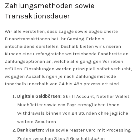
Zahlungsmethoden sowie
Transaktionsdauer
Wir alle verstehen, dass zügige sowie abgesicherte
Finanztransaktionen bei Ihr Gaming-Erlebnis
entscheidend darstellen. Deshalb bieten wir unseren
Kunden eine umfangreiche weitreichende Bandbreite an
Zahlungsoptionen an, welche alle gängigen Vorlieben
erfüllen. Einzahlungen werden prinzipiell sofort verbucht,
wogegen Auszahlungen je nach Zahlungsmethode
innerhalb innerhalb von 24 bis 48h prozessiert sind.
Digitale Geldbörsen:
Skrill Account, Neteller Wallet,
MuchBetter sowie eco Payz ermöglichen Ihnen
Withdrawals binnen von 24 Stunden ohne jegliche
weitere Gebühren
Bankkarten:
Visa sowie Master Card mit Processing-
Zeiten zwischen 3 bis 5 Geschäftstagen