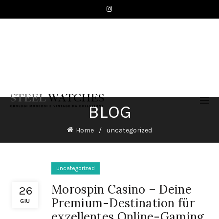
BLOG
Home
uncategorized
uncategorized
Morospin Casino – Deine
26
Premium-Destination für
GIU
exzellentes Online-Gaming