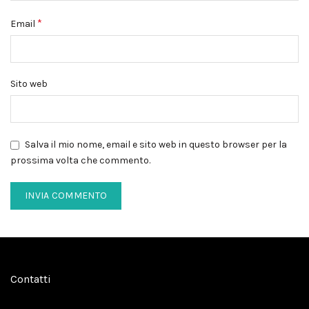
*
Email
Sito web
Salva il mio nome, email e sito web in questo browser per la
prossima volta che commento.
Contatti