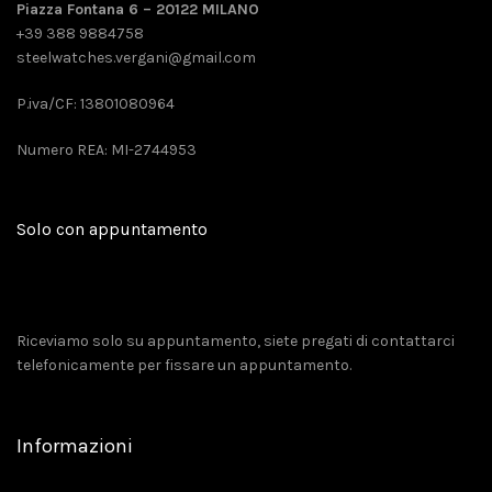
Piazza Fontana 6 – 20122 MILANO
+39 388 9884758
steelwatches.vergani@gmail.com
P.iva/CF: 13801080964
Numero REA: MI-2744953
Solo con appuntamento
Riceviamo solo su appuntamento, siete pregati di contattarci
telefonicamente per fissare un appuntamento.
Informazioni