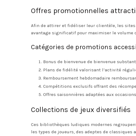
Offres promotionnelles attract
Afin de attirer et fidéliser leur clientèle, les 
avantage significatif pour maximiser le volume 
Catégories de promotions access
Bonus de bienvenue de bienvenue substanti
Plans de fidélité valorisant l’activité régu
Remboursement hebdomadaire remboursant 
Compétitions exclusifs offrant des récomp
Offres saisonnières adaptées aux occasion
Collections de jeux diversifiés
Ces bibliothèques ludiques modernes regroupent p
les types de joueurs, des adeptes de classiques