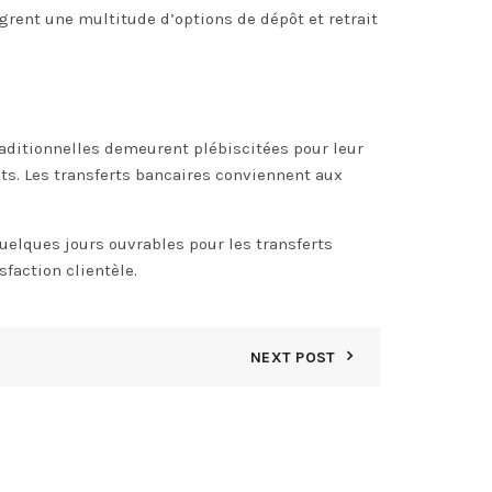
grent une multitude d’options de dépôt et retrait
raditionnelles demeurent plébiscitées pour leur
ts. Les transferts bancaires conviennent aux
uelques jours ouvrables pour les transferts
faction clientèle.
NEXT POST