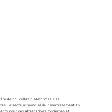
ière de nouvelles plateformes. Ces
es. Le secteur mondial du divertissement en
cipants pour ces alternatives modernes et