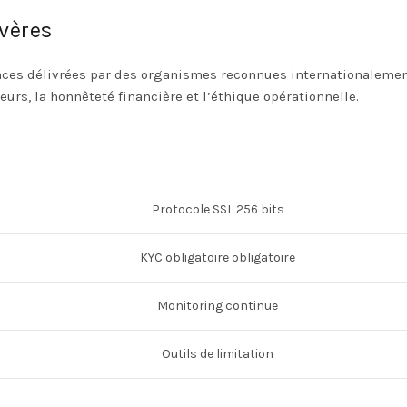
vères
nces délivrées par des organismes reconnues internationalemen
urs, la honnêteté financière et l’éthique opérationnelle.
Protocole SSL 256 bits
KYC obligatoire obligatoire
Monitoring continue
Outils de limitation