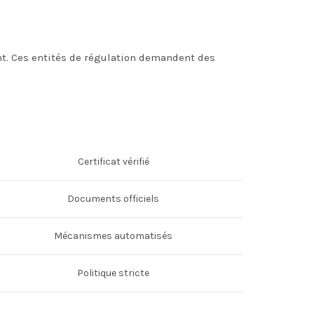
t. Ces entités de régulation demandent des
Certificat vérifié
Documents officiels
Mécanismes automatisés
Politique stricte