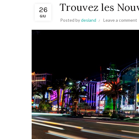
Trouvez les Nou
26
GIU
Posted by
desiand
Leave a comment