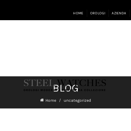
HOME
OROLOGI
AZIENDA
BLOG
Home
uncategorized