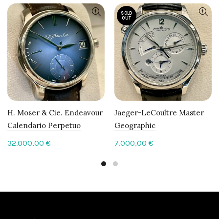
SOLD
OUT
H. Moser & Cie. Endeavour
Jaeger-LeCoultre Master
Calendario Perpetuo
Geographic
32.000,00
€
7.000,00
€