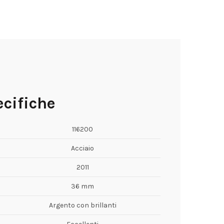
cifiche
116200
Acciaio
2011
36 mm
Argento con brillanti