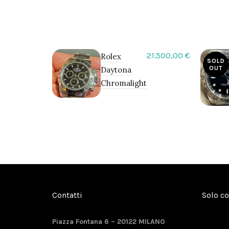
21.500,00
€
Rolex
SOLD
OUT
Daytona
Chromalight
Contatti
Solo c
Piazza Fontana 6 – 20122 MILANO