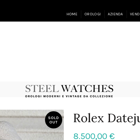
HOME
OROLOGI
AZIENDA
VEND
Rolex Date
SOLD
OUT
8.500,00
€