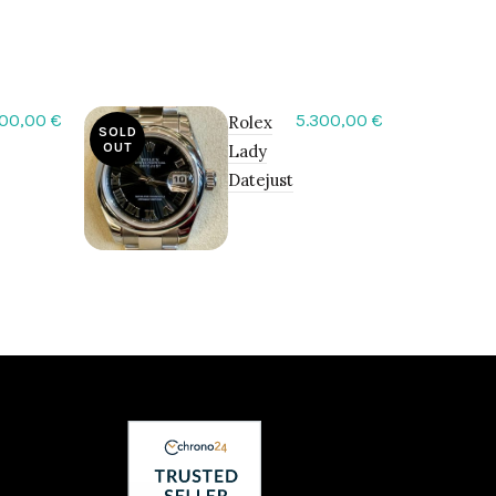
500,00
€
5.300,00
€
Rolex
SOLD
SOLD
OUT
OUT
Lady
Datejust