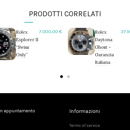
PRODOTTI CORRELATI
7.000,00
€
37.
Rolex
Rolex
Explorer II
Daytona
“Swiss
Ghost –
Only”
Garanzia
Italiana
on appuntamento
Informazioni
Terms of service