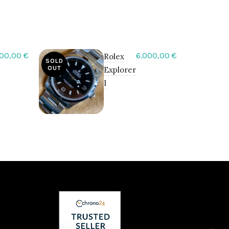
500,00
€
6.000,00
€
Rolex
SOLD
SOLD
OUT
OUT
Explorer
I