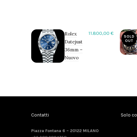
11.800,00
€
Rolex
SOLD
OUT
Datejust
36mm –
Nuovo
Contatti
Solo c
Piazza Fontana 6 – 20122 MILANO