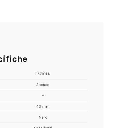
ifiche
116710LN
Acciaio
–
40 mm
Nero