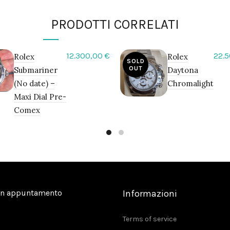
PRODOTTI CORRELATI
12.300,00
€
22.
Rolex
Rolex
SOLD
OUT
Submariner
Daytona
(No date) –
Chromalight
Maxi Dial Pre-
Comex
on appuntamento
Informazioni
Terms of service