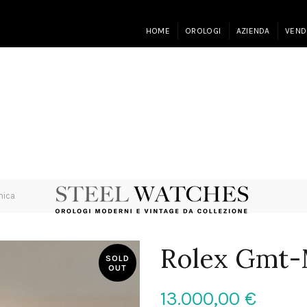
HOME
OROLOGI
AZIENDA
VEND
mica
Rolex Gmt-M
SOLD
OUT
13.000,00
€