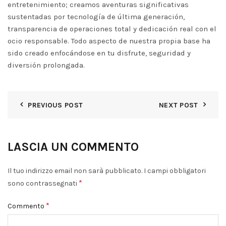
entretenimiento; creamos aventuras significativas
sustentadas por tecnología de última generación,
transparencia de operaciones total y dedicación real con el
ocio responsable. Todo aspecto de nuestra propia base ha
sido creado enfocándose en tu disfrute, seguridad y
diversión prolongada.
PREVIOUS POST
NEXT POST
LASCIA UN COMMENTO
Il tuo indirizzo email non sarà pubblicato.
I campi obbligatori
*
sono contrassegnati
*
Commento